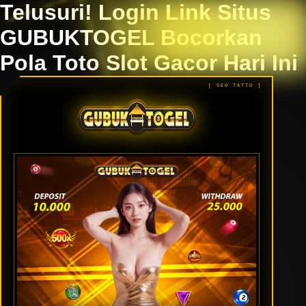
Telusuri! Login Link Situs
GUBUKTOGEL Bocorkan
Pola Toto Slot Gacor Hari Ini