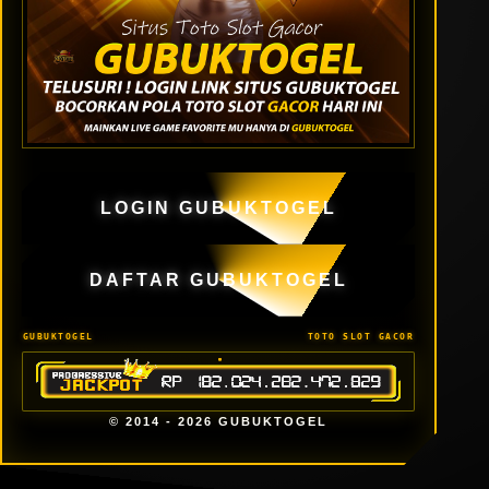
AUTH:01
LOGIN GUBUKTOGEL
NEW:USER
DAFTAR GUBUKTOGEL
GUBUKTOGEL
TOTO SLOT GACOR
© 2014 - 2026 GUBUKTOGEL